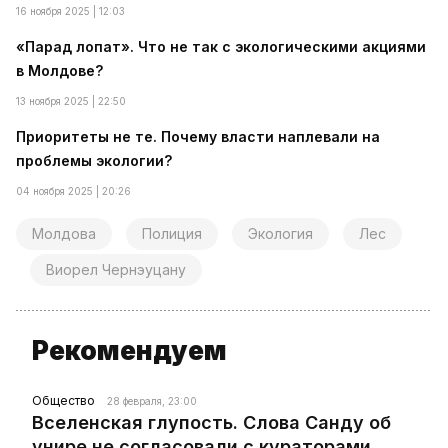
16 ноября 2025 | 12:03
«Парад лопат». Что не так с экологическими акциями
в Молдове?
13 ноября 2025 | 22:50
Приоритеты не те. Почему власти наплевали на
проблемы экологии?
04 ноября 2025 | 20:26
Молдова
Полиция
Экология
Лес
Виорел Чернэуцану
Рекомендуем
Общество
28 февраля, 23:00
Вселенская глупость. Слова Санду об
унире не согласовали с кураторами