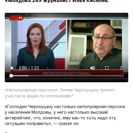
«Молдова 24» журналист Илья Киселев.
«Непопулярная персона». Зачем Чернэуцану принял
участие в акции по озеленению?
«Господин Чернэуцану настолько непопулярная персона
у населения Молдовы, у него настолько высокий
антирейтинг, что, конечно, ему как-то хоть надо эту
ситуацию поправить», — сказал он.