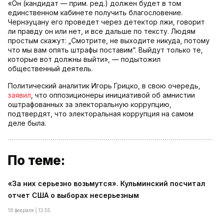
«Он (кандидат — прим. ред.) должен будет в том
единственном кабинете получить благословение.
Чернэуцану его проведет через детектор лжи, говорит
ли правду он или нет, и все дальше по тексту. Людям
простым скажут: „Смотрите, не выходите никуда, потому
что мы вам опять штрафы поставим“. Выйдут только те,
которые вот должны выйти», — подытожил
общественный деятель.
Политический аналитик Игорь Грицко, в свою очередь,
заявил
, что оппозиционеры инициативой об амнистии
оштрафованных за электоральную коррупцию,
подтвердят, что электоральная коррупция на самом
деле была.
По теме:
«За них серьезно возьмутся». Кульминский посчитал
отчет США о выборах несерьезным
18 февраля | 13:55