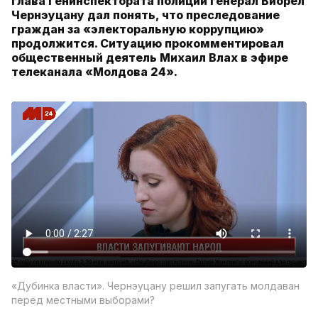
глава Генинспектората полиции генерал Виорел
Чернэуцану дал понять, что преследование
граждан за «электоральную коррупцию»
продолжится. Ситуацию прокомментировал
общественный деятель Михаил Влах в эфире
телеканала «Молдова 24».
«Дубинка власти». Чернэуцану решил запугать молдаван
перед местными выборами?