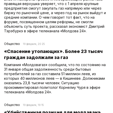
правящая верхушка уверяет, что с 1 апреля крупные
предприятия смогут закупать газ напрямую или через
биржу по рыночной цене, а через год на рынок выйдут и
средние компании. О чем говорит тот факт, что на
форуме, посвященном целям реформы, не смогли
объяснить суть проекта, рассказал экономист Дмитрий
Тэрэбуркэ в эфире телеканала «Молдова 24».
Общество
19 февраля, 20:25
«Спасение утопающих». Более 23 тысяч
граждан задолжали за газ
Компания «Молдовагаз» сообщила, что по состоянию на
31 января общая задолженность среди бытовых
потребителей за газ составила 51 миллион леев, из
которых 40 миллионов леев — в Кишиневе. Должниками
оказались 23,8 тысячи человек. Ситуацию
прокомментировал политолог Корнелиу Чуря в эфире
телеканала «Молдова 24».
Общество
19 февраля, 19:15
«Убийственная позиция для молдаван».