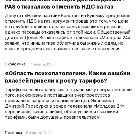
PAS отказалась отменить НДС на газ
Депутат «Нашей партии» Константин Куюмжу предложил
отменить НДС на газ, аргументировав это тем, что цена
на голубое топливо одна из самых высоких в регионе,
однако пасовцы отказались от этой идеи. Общественный
деятель Денис Вяткин в эфире телеканала «Молдова 24»
заявил, что инициатива облегчила бы жизнь людям, но
власти предпочитают наживаться за счет населения.
Экономика
17 февраля, 13:55
«Область психопатологии». Какие ошибки
властей привели к росту тарифов?
Тарифы на электроэнергию в стране могут вырасти после
того, как основные поставщики энергоресурсов
официально запросили повышение цен. Экономист
Дмитрий Тэрэбуркэ в эфире телеканала «Молдова 24»
перечислил, какие ошибки, обернувшиеся высокими
тарифами, были допущены правительством.
Политика
11 февраля, 23:00