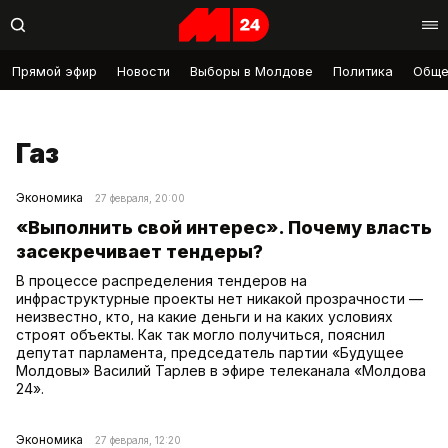
Прямой эфир
Новости
Выборы в Молдове
Политика
Обще
Газ
Экономика
27 февраля, 20:00
«Выполнить свой интерес». Почему власть
засекречивает тендеры?
В процессе распределения тендеров на
инфраструктурные проекты нет никакой прозрачности —
неизвестно, кто, на какие деньги и на каких условиях
строят объекты. Как так могло получиться, пояснил
депутат парламента, председатель партии «Будущее
Молдовы» Василий Тарлев в эфире телеканала «Молдова
24».
Экономика
27 февраля, 12:20