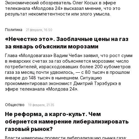
Экономический обозреватель Олег Косых в эфире
телеканала «Молдова 24» высказал мнение, что это
результат некомпетентности или злого умысла.
Политика
21 февраля, 16:50
«Нечестно это». Заоблачные цены на газ
за январь объяснили морозами
Глава «Молдовагаза» Вадим Чебан заявил, что рост сумм
в январских счетах за газ объясняется морозами: число
потребителей, израсходовавших более 200 кубометров
газа за месяц почти удвоилось, — с 80 тысяч в прошлом
январе до 148 тысяч в нынешнем. Ситуацию
прокомментировал экономист Дмитрий Тэрэбуркэ в
эфире телеканала «Молдова 24».
Общество
19 февраля, 21:35
Не реформа, а карго-культ. Чем
обернется намерение либерализировать
газовый рынок?
Власти намерены провести либерализацию рынка газа: