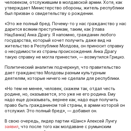
человеком, отслужившим в молдавской армии. Хотя, как
утверждает Министерство обороны, житель республики
был призван о свидетельству о рождении.
«Это же полный бред. Почему-то у нас гражданство у нас
дарится всяким преступникам, таким, как [глава
Нацбанка] Анка Драгу. Я напомню, гражданин любого
государства, который хочет получить даже вид на
жительство в Республике Молдова, он приносит справку
о несудимости из страны происхождения. Анка Драгу
такую справку не могла принести», — возмутился Грицко.
Политический аналитик подчеркнул, что правительство
дает гражданство Молдовы разным культурным
деятелям, которые ничего не сделали для республики.
«Но тем не менее, человек, скажем так, отдал честь
родине, но, оказывается, это уже не его родина. Ему
надо еще доказывать, вернее как, надо еще получить
право быть гражданином той страны, в армии которой он
отслужил. Это полный бред», — добавил он.
В свою очередь, лидер партии «Шанс» Алексей Лунгу
заявил
, что после того как молдаване с румынским