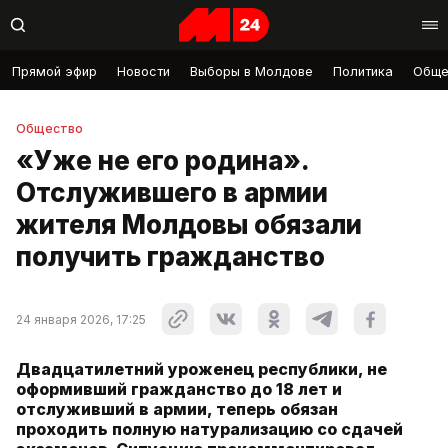
Прямой эфир
Новости
Выборы в Молдове
Политика
Обще
Общество
«Уже не его родина».
Отслужившего в армии
жителя Молдовы обязали
получить гражданство
24 января 2026, 17:25
Двадцатилетний уроженец республики, не
оформивший гражданство до 18 лет и
отслуживший в армии, теперь обязан
проходить полную натурализацию со сдачей