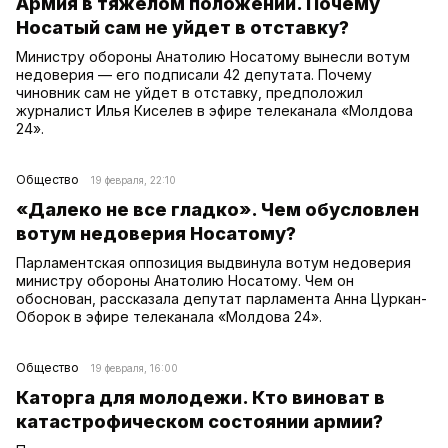
Армия в тяжелом положении. Почему
Носатый сам не уйдет в отставку?
Министру обороны Анатолию Носатому вынесли вотум
недоверия — его подписали 42 депутата. Почему
чиновник сам не уйдет в отставку, предположил
журналист Илья Киселев в эфире телеканала «Молдова
24».
Общество
19 февраля, 22:10
«Далеко не все гладко». Чем обусловлен
вотум недоверия Носатому?
Парламентская оппозиция выдвинула вотум недоверия
министру обороны Анатолию Носатому. Чем он
обоснован, рассказала депутат парламента Анна Цуркан-
Оборок в эфире телеканала «Молдова 24».
Общество
19 февраля, 16:00
Каторга для молодежи. Кто виноват в
катастрофическом состоянии армии?