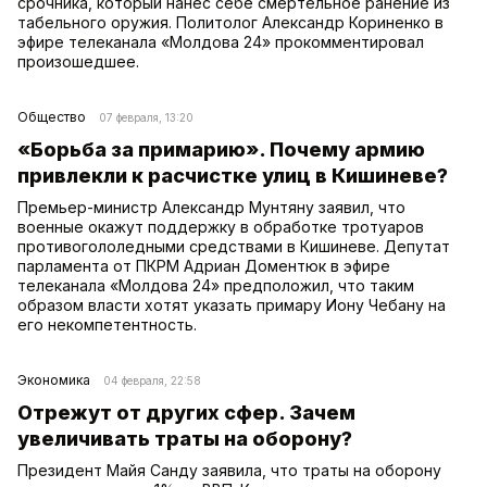
срочника, который нанес себе смертельное ранение из
табельного оружия. Политолог Александр Кориненко в
эфире телеканала «Молдова 24» прокомментировал
произошедшее.
Общество
07 февраля, 13:20
«Борьба за примарию». Почему армию
привлекли к расчистке улиц в Кишиневе?
Премьер-министр Александр Мунтяну заявил, что
военные окажут поддержку в обработке тротуаров
противогололедными средствами в Кишиневе. Депутат
парламента от ПКРМ Адриан Доментюк в эфире
телеканала «Молдова 24» предположил, что таким
образом власти хотят указать примару Иону Чебану на
его некомпетентность.
Экономика
04 февраля, 22:58
Отрежут от других сфер. Зачем
увеличивать траты на оборону?
Президент Майя Санду заявила, что траты на оборону