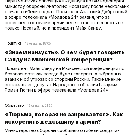
Парламентская оппозиция выдвинула вотум недоверия
министру обороны Анатолию Носатому после нескольких
случаев гибели солдат. Политолог Анатолий Дубровский
в эфире телеканала «Молдова 24» заявил, что за
нынешнее состояние армии несет ответственность не
только Носатый, но и президент Майя Санду.
Политика
13 февраля, 18:05
«Знаем наизусть». О чем будет говорить
Санду на Мюнхенской конференции?
Президент Майя Санду на Мюнхенской конференции по
безопасности как всегда будет говорить о гибридных
атаках и об угрозах со стороны России. Такое мнение
высказал экс-депутат Народного собрания Гагаузии
Роман Тютин в эфире телеканала «Молдова 24».
Общество
12 февраля, 21:20
«Тюрьма, которая не закрывается». Как
искоренить дедовщину в армии?
Министерство обороны сообщило о гибели солдата-