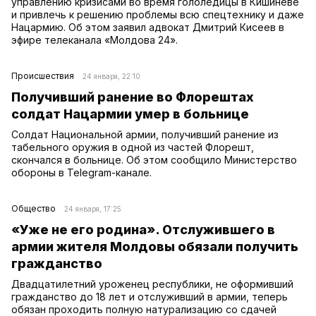
управлению кризисами во время гололедицы в Кишиневе
и привлечь к решению проблемы всю спецтехнику и даже
Нацармию. Об этом заявил адвокат Дмитрий Кисеев в
эфире телеканала «Молдова 24».
Происшествия
24 января, 22:10
Получивший ранение во Флорештах
солдат Нацармии умер в больнице
Солдат Национальной армии, получивший ранение из
табельного оружия в одной из частей Флорешт,
скончался в больнице. Об этом сообщило Министерство
обороны в Telegram-канале.
Общество
24 января, 17:25
«Уже не его родина». Отслужившего в
армии жителя Молдовы обязали получить
гражданство
Двадцатилетний уроженец республики, не оформивший
гражданство до 18 лет и отслуживший в армии, теперь
обязан проходить полную натурализацию со сдачей