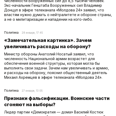
численности Вооруженных сил до 8,5 тысячи человек.
Экс-начальник Генштаба Вооруженных сил Владимир
Донцул в эфире телеканала «Молдова 24» заявил, что
властям нужно думать о нейтралитете и обороне страны,
а не о милитаризации и нападении на кого-либо.
Политика
28 января, 17:45
«Замечательная картинка». Зачем
увеличивать расходы на оборону?
Министр обороны Анатолий Носатый заявил, что
численность Национальной армии возрастет для
обеспечения военной структуры, которая могла бы
выполнять свои задачи. Зачем нам увеличивать и армию,
и расходы на оборону, пояснил общественный деятель
Михаил Ахремцев в эфире телеканала «Молдова 24».
Политика
27 января, 13:05
Признаки фальсификации. Воинские части
сгоняют на выборы?
Лидер партии «Демократия — дома» Василий Костюк