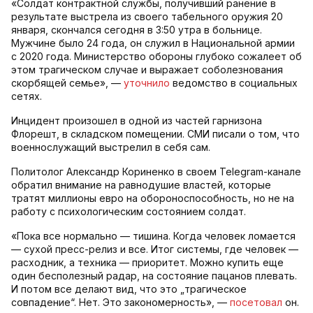
«Солдат контрактной службы, получивший ранение в
результате выстрела из своего табельного оружия 20
января, скончался сегодня в 3:50 утра в больнице.
Мужчине было 24 года, он служил в Национальной армии
с 2020 года. Министерство обороны глубоко сожалеет об
этом трагическом случае и выражает соболезнования
скорбящей семье», —
уточнило
ведомство в социальных
сетях.
Инцидент произошел в одной из частей гарнизона
Флорешт, в складском помещении. СМИ писали о том, что
военнослужащий выстрелил в себя сам.
Политолог Александр Кориненко в своем Telegram-канале
обратил внимание на равнодушие властей, которые
тратят миллионы евро на обороноспособность, но не на
работу с психологическим состоянием солдат.
«Пока все нормально — тишина. Когда человек ломается
— сухой пресс-релиз и все. Итог системы, где человек —
расходник, а техника — приоритет. Можно купить еще
один бесполезный радар, на состояние пацанов плевать.
И потом все делают вид, что это „трагическое
совпадение“. Нет. Это закономерность», —
посетовал
он.